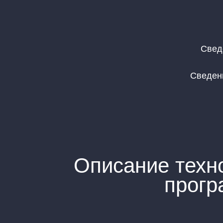
Свед
Сведени
Описание техно
прогр