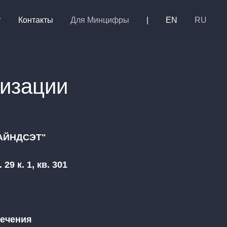
г
Контакты
Для Минцифры
|
EN
RU
низации
АЙНДСЭТ"
9 к. 1, кв. 301
печения