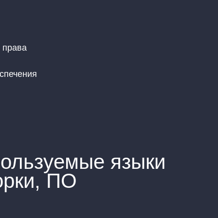
 права
еспечения
пользуемые языки
рки, ПО