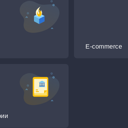
E-commerce
рии