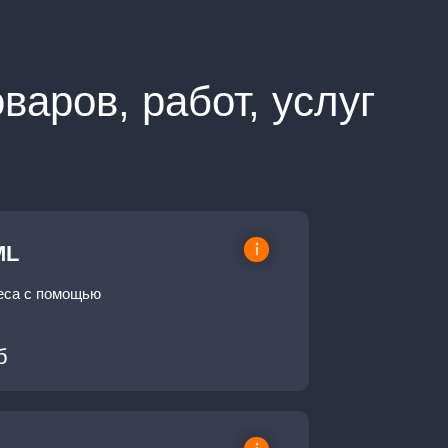
аров, работ, услуг
ML
еса с помощью
б