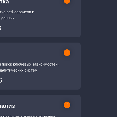
тка
тка веб-сервисов и
з данных.
б
и поиск ключевых зависимостей,
алитических систем.
б
нализ
на различных данных компании