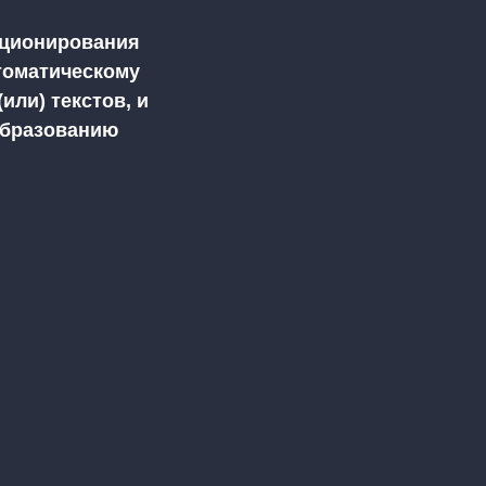
кционирования
втоматическому
или) текстов, и
еобразованию